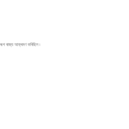
ৰূপ ৰাজ্য আক্ৰমণ কৰিছিল ৷