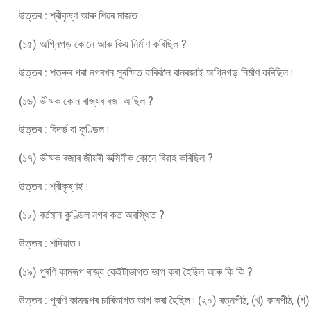
উত্তৰ : শ্ৰীকৃষ্ণ আৰু শিৱৰ মাজত।
(১৫) অগ্নিগড় কোনে আৰু কিয় নিৰ্মাণ কৰিছিল ?
উত্তৰ : শত্ৰুৰ পৰা নগৰখন সুৰক্ষিত কৰিবলৈ বানৰজাই অগ্নিগড় নিৰ্মাণ কৰিছিল ৷
(১৬) ভীষ্মক কোন ৰাজ্যৰ ৰজা আছিল ?
উত্তৰ : বিদৰ্ভ বা কুণ্ডিল ৷
(১৭) ভীষ্মক ৰজাৰ জীয়ৰী ৰুক্মিণীক কোনে বিৱাহ কৰিছিল ?
উত্তৰ : শ্ৰীকৃষ্ণই ৷
(১৮) বৰ্তমান কুণ্ডিল নগৰ কত অৱস্থিত ?
উত্তৰ : শদিয়াত ৷
(১৯) পুৰণি কামৰূপ ৰাজ্য কেইটাভাগত ভাগ কৰা হৈছিল আৰু কি কি ?
উত্তৰ : পুৰণি কামৰূপৰ চাৰিভাগত ভাগ কৰা হৈছিল ৷ (২০) ৰত্নপীঠ, (খ) কামপীঠ, (গ)