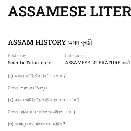
ASSAMESE LITERATU
ASSAM HISTORY অসম বুৰঞ্জী
Posted by
Categories
ScientiaTutorials.in
ASSAMESE LITERATURE অসমীয়া 
(১) অসমৰ আটাইতকৈ প্ৰাচীন নাম কি ?
উত্তৰ : প্ৰাগজ্যোতিষপুৰ ৷
(২) অসমৰ আটাইতকৈ প্ৰাচীন ৰজাজনৰ নাম কি ?
উত্তৰ : দানৱ বংশৰ প্ৰতিষ্ঠাতা মহীৰংগ দানৱ ।
(৩) নৰকাসুৰ কোন ৰাজ্যৰ ৰজা আছিল ?