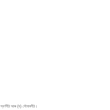
 স্বর্ণপীঠ আৰু (ঘ) সৌমাৰপীঠ।