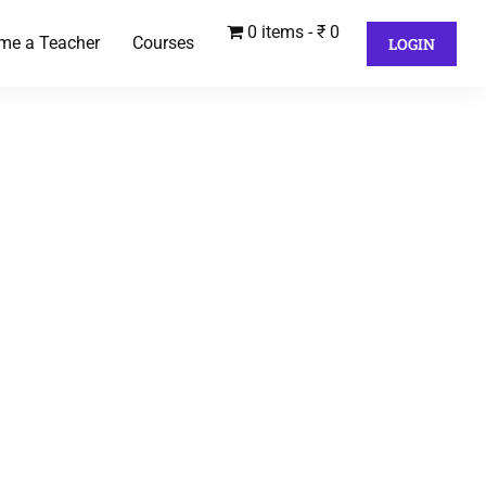
0 items
₹ 0
me a Teacher
Courses
LOGIN