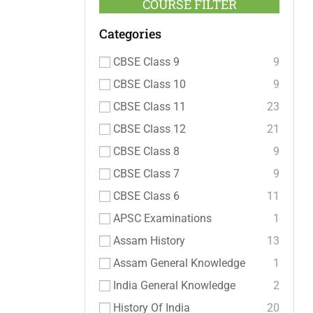
COURSE FILTER
Categories
CBSE Class 9
9
CBSE Class 10
9
CBSE Class 11
23
CBSE Class 12
21
CBSE Class 8
9
CBSE Class 7
9
CBSE Class 6
11
APSC Examinations
1
Assam History
13
Assam General Knowledge
1
India General Knowledge
2
History Of India
20