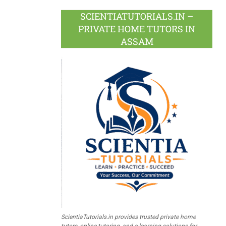
SCIENTIATUTORIALS.IN –
PRIVATE HOME TUTORS IN
ASSAM
ScientiaTutorials.in provides trusted private home
tutors, online tutoring, and e-learning solutions for