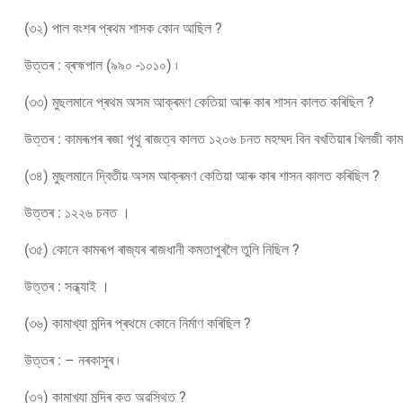
(৩২) পাল বংশৰ প্ৰথম শাসক কোন আছিল ?
উত্তৰ : ব্ৰহ্মপাল (৯৯০ -১০১০) ৷
(৩৩) মুছলমানে প্ৰথম অসম আক্ৰমণ কেতিয়া আৰু কাৰ শাসন কালত কৰিছিল ?
উত্তৰ : কামৰূপৰ ৰজা পৃথু ৰাজত্ব কালত ১২০৬ চনত মহম্মদ বিন বখতিয়াৰ খিলজী কাম
(৩৪) মুছলমানে দ্বিতীয় অসম আক্ৰমণ কেতিয়া আৰু কাৰ শাসন কালত কৰিছিল ?
উত্তৰ : ১২২৬ চনত ।
(৩৫) কোনে কামৰূপ ৰাজ্যৰ ৰাজধানী কমতাপুৰলৈ তুলি নিছিল ?
উত্তৰ : সন্ধ্যাই ।
(৩৬) কামাখ্যা মন্দিৰ প্ৰথমে কোনে নিৰ্মাণ কৰিছিল ?
উত্তৰ : – নৰকাসুৰ ৷
(৩৭) কামাখ্যা মন্দিৰ কত অৱস্থিত ?