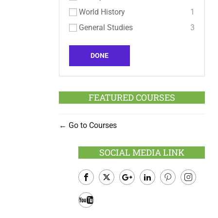
World History
1
General Studies
3
DONE
FEATURED COURSES
Go to Courses
SOCIAL MEDIA LINK
Facebook
Twitter
Google
LinkedIn
Pinterest
Instagram
Plus
Youtube