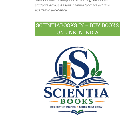
students across Assam, helping learners achieve
academic excellence.
SCIENTIABOOKS.IN – BUY BOOKS
ONLINE IN INDIA