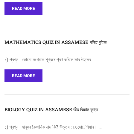
READ MORE
MATHEMATICS QUIZ IN ASSAMESE গনিত কুইজ
১) প্ৰশ্ন : কোনো সংখ্যাক শূণ্যৰে পূৰণ কৰিলে তাৰ উত্তৰ …
READ MORE
BIOLOGY QUIZ IN ASSAMESE জীৱ বিজ্ঞান কুইজ
১) প্ৰশ্ন : মানুহৰ বৈজ্ঞানিক নাম কি? উত্তৰ : হোমোচেপিয়ান। …