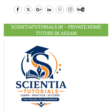
Facebook
Twitter
Google
LinkedIn
Pinterest
Instagram
Youtube
Plus
SCIENTIATUTORIALS.IN – PRIVATE HOME
TUTORS IN ASSAM