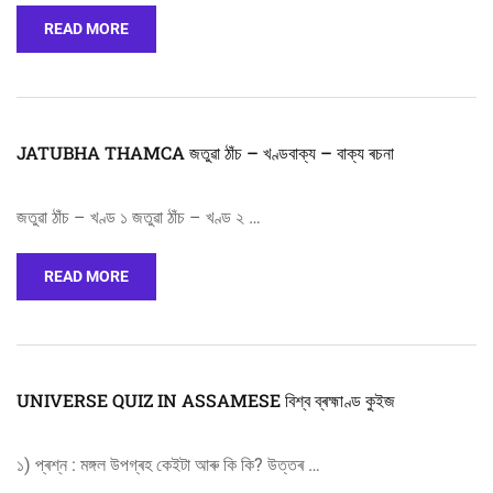
READ MORE
JATUBHA THAMCA জতুৱা ঠাঁচ – খণ্ডবাক্য – বাক্য ৰচনা
জতুৱা ঠাঁচ – খণ্ড ১ জতুৱা ঠাঁচ – খণ্ড ২ …
READ MORE
UNIVERSE QUIZ IN ASSAMESE বিশ্ব ব্ৰহ্মাণ্ড কুইজ
১) প্ৰশ্ন : মঙ্গল উপগ্ৰহ কেইটা আৰু কি কি? উত্তৰ …