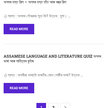
অসমৰ হস্ত শিল্প – অসমৰ হস্ত তাঁত আৰু বস্ত্ৰ শিল্প
১) প্ৰশ্ন : অসমৰ গৌৰৱময় সূতা কি? উত্তৰ : মুগা। …
READ MORE
ASSAMESE LANGUAGE AND LITERATURE QUIZ অসমৰ
ভাষা আৰু সাহিত্যৰ কুইজ
১) প্ৰশ্ন : অসমীয়া ভাষাটো ভাৰতীয় কোন গোষ্ঠীৰ ভাষা? উত্তৰ …
READ MORE
1
2