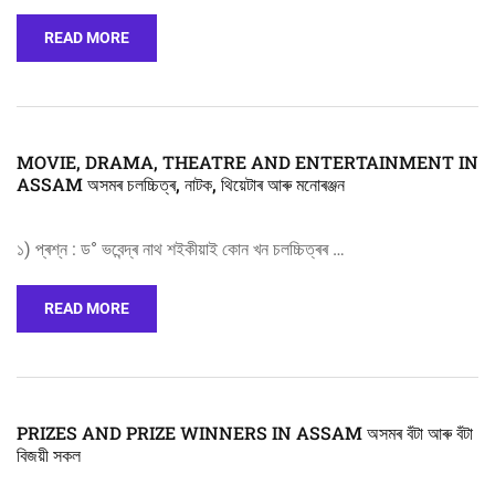
READ MORE
MOVIE, DRAMA, THEATRE AND ENTERTAINMENT IN
ASSAM অসমৰ চলচ্চিত্ৰ, নাটক, থিয়েটাৰ আৰু মনোৰঞ্জন
১) প্ৰশ্ন : ড° ভবেন্দ্ৰ নাথ শইকীয়াই কোন খন চলচ্চিত্ৰৰ …
READ MORE
PRIZES AND PRIZE WINNERS IN ASSAM অসমৰ বঁটা আৰু বঁটা
বিজয়ী সকল