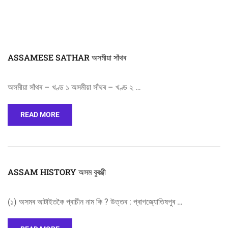
ASSAMESE SATHAR অসমীয়া সাঁথৰ
অসমীয়া সাঁথৰ – খণ্ড ১ অসমীয়া সাঁথৰ – খণ্ড ২ …
READ MORE
ASSAM HISTORY অসম বুৰঞ্জী
(১) অসমৰ আটাইতকৈ প্ৰাচীন নাম কি ? উত্তৰ : প্ৰাগজ্যোতিষপুৰ …