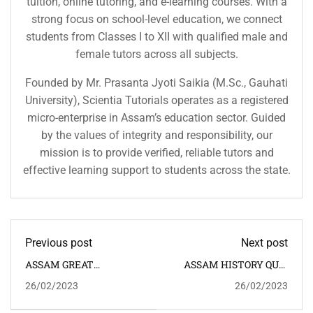
tuition, online tutoring, and e-learning courses. With a
strong focus on school-level education, we connect
students from Classes I to XII with qualified male and
female tutors across all subjects.
Founded by Mr. Prasanta Jyoti Saikia (M.Sc., Gauhati
University), Scientia Tutorials operates as a registered
micro-enterprise in Assam’s education sector. Guided
by the values of integrity and responsibility, our
mission is to provide verified, reliable tutors and
effective learning support to students across the state.
Previous post
Next post
ASSAM GREAT
ASSAM HISTORY QUIZ
PERSONALITIES, ASSAM
অসমৰ ইতিহাস কুইজ
26/02/2023
26/02/2023
FAMOUS PLACES,
ASSAM FAMOUS
TEMPLES অসমৰ বিশিষ্ট ব্যক্তি,