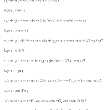
১৪) প্ৰশ্ন : অসমত সাৰ কাৰখানা ক’ত আছে?
উত্তৰ : নামৰুপ।
১৫) প্ৰশ্ন : অসমৰ কোন খন ঠাইত বিলাতী মাটিৰ কাৰখানা অৱস্থিত?
উত্তৰ : বোকাজান।
১৬) প্ৰশ্ন : কাঁহ-পিতলৰ বাচন-বৰ্তন প্ৰস্তুতৰ বাবে অসমৰ কোন খন ঠাই প্ৰসিদ্ধ?
উত্তৰ : সৰ্থেবাৰী।
১৭) প্ৰশ্ন : অসমৰ চাহ শিল্পৰ কেন্দ্ৰ বুলি কোন খন ঠাইক কোৱা হয়?
উত্তৰ : চাবুৱা।
১৮) প্ৰশ্ন : অসমৰ কোন খন ঠাইত কয়লা চালিত তাপ-বিদ্যুৎ শক্তি কেন্দ্ৰ আছে?
উত্তৰ : বঙাইগাঁও।
১৯) প্ৰশ্ন : অসমৰ মাটি কেই ভাগত ভগাব পাৰি, ভাগ কেইটা কি কি?