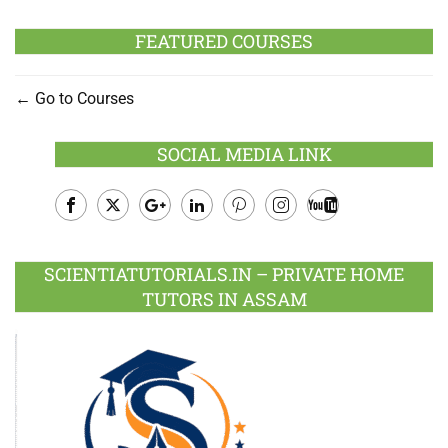
FEATURED COURSES
Go to Courses
SOCIAL MEDIA LINK
Facebook
Twitter
Google
LinkedIn
Pinterest
Instagram
Youtube
Plus
SCIENTIATUTORIALS.IN – PRIVATE HOME
TUTORS IN ASSAM