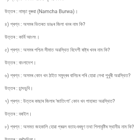
উত্তৰ : নাম্‌চা বুৰুৱা (Namcha Burwa)।
৪) প্ৰশ্ন : অসমৰ ভিতৰত ডাঙৰ জিলা খনৰ নাম কি?
উত্তৰ : কাৰ্বি আংলং।
৫) প্ৰশ্ন : অসমৰ পশ্চিম সীমাত অৱস্থিত বিদেশী ৰাষ্ট্ৰ খনৰ নাম কি?
উত্তৰ : বাংলাদেশ।
৬) প্ৰশ্ন : অসমৰ কোন খন ঠাইত সমুদ্ৰৰ বালিচৰ পৰি হোৱা লেখা পুখুৰী অৱস্থিত?
উত্তৰ : চান্দডুবি।
৭) প্ৰশ্ন : উত্তৰ কাছাৰ জিলাৰ ‘জাতিংগা’ কোন খন পাহাৰত অৱস্থিত?
উত্তৰ : বৰাইল।
৮) প্ৰশ্ন : অসমত জহকালি হোৱা প্ৰৱল বতাহ-বৰষুণ তথা শিলাবৃষ্টিৰ স্থানীয় নাম কি?
উত্তৰ : বৰদৈচিলা।