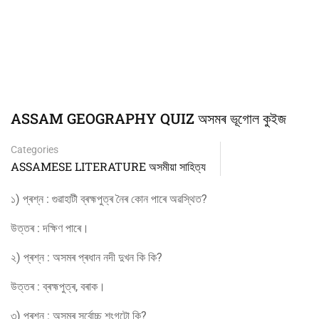
ASSAM GEOGRAPHY QUIZ অসমৰ ভূগোল কুইজ
Categories
ASSAMESE LITERATURE অসমীয়া সাহিত্য
১) প্ৰশ্ন : গুৱাহাটী ব্ৰহ্মপুত্ৰ নৈৰ কোন পাৰে অৱস্থিত?
উত্তৰ : দক্ষিণ পাৰে।
২) প্ৰশ্ন : অসমৰ প্ৰধান নদী দুখন কি কি?
উত্তৰ : ব্ৰহ্মপুত্ৰ, বৰাক।
৩) প্ৰশ্ন : অসমৰ সৰ্বোচ্চ শৃংগটো কি?