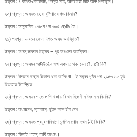
উত্তৰ : ৪ ভাগত-বোকামাটি, পলসুৱা মাটি, বালিচহীয়া মাটি আৰু শিলাভূমি।
২০) প্ৰশ্ন : অসমত হোৱা বৃষ্টিপাতৰ গড় কিমান?
উত্তৰ : আনুমানিক ১৭৮ ৰ পৰা ৩০৫ ছেঃমিঃ লৈ।
২১) প্ৰশ্ন : ভাৰতৰ কোন দিশত অসম অৱস্থিত?
উত্তৰ : অসম্ ভাৰতৰ উত্তৰ – পূৱ অঞ্চলত অৱস্থিত।
২২) প্ৰশ্ন : অসমৰ আটাইতকৈ ওখ অঞ্চলত থকা ৰেল ষ্টেচনটো কি?
উত্তৰ : উত্তৰ কাছাৰ জিলাত থকা জাতিংগা। ই সমুদ্ৰ পৃষ্ঠৰ পৰা ২১৫৬.৬৫ ফুট
উচ্চতাত উপস্থিত।
২৩) প্ৰশ্ন : অসমৰ গাতে লাগি থকা চাৰি খন বিদেশী ৰাষ্ট্ৰৰ নাম কি কি?
উত্তৰ : বাংলাদেশ, ম্যানমাৰ, ভূটান আৰু চীন দেশ।
২৪) প্ৰশ্ন : অসমত প্ৰচুৰ পৰিমাণে চূণশিল পোৱা দুখন ঠাই কি কি?
উত্তৰ : ডিলাই পাহাৰ, কাৰ্বি আংলং।