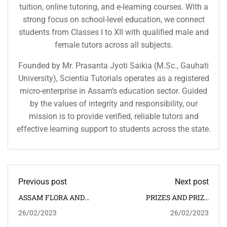
tuition, online tutoring, and e-learning courses. With a
strong focus on school-level education, we connect
students from Classes I to XII with qualified male and
female tutors across all subjects.
Founded by Mr. Prasanta Jyoti Saikia (M.Sc., Gauhati
University), Scientia Tutorials operates as a registered
micro-enterprise in Assam’s education sector. Guided
by the values of integrity and responsibility, our
mission is to provide verified, reliable tutors and
effective learning support to students across the state.
Previous post
Next post
ASSAM FLORA AND
PRIZES AND PRIZE
FAUNA অসমৰ উদ্ভিদকুল আৰু
WINNERS IN ASSAM
26/02/2023
26/02/2023
প্ৰাণীকুল
অসমৰ বঁটা আৰু বঁটা বিজয়ী সকল