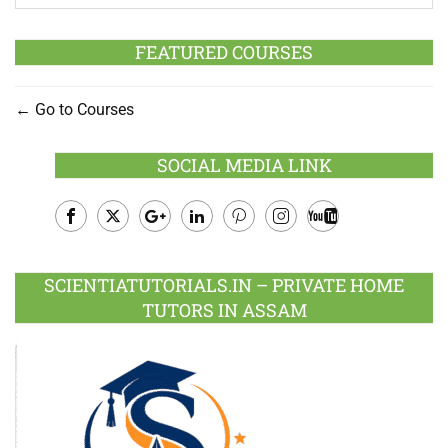
FEATURED COURSES
Go to Courses
SOCIAL MEDIA LINK
Facebook
Twitter
Google
LinkedIn
Pinterest
Instagram
Youtube
Plus
SCIENTIATUTORIALS.IN – PRIVATE HOME
TUTORS IN ASSAM