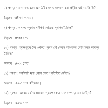
৮) প্ৰশ্ন : অসমৰ ভাৰতৰ আন ঠাইৰ লগত সংযোগ কৰা ৰাষ্ট্ৰীয় ঘাইপথটো কি?
উত্তৰ : ঘাইপথ নং ৩১।
৯) প্ৰশ্ন : অসমত প্ৰধান ঘাইপথ কেতিয়া স্থাপন হৈছিল?
উত্তৰ : ১৮৬৬ চনত।
১০) প্ৰশ্ন : ব্ৰহ্মপুত্ৰ নৈৰ ওপৰত প্ৰথম নৌ সেৱাৰ কাম-কাজ কোন চনত আৰম্ভ
হৈছিল?
উত্তৰ : ১৮৩৩ চনত।
১১) প্ৰশ্ন : শৰাইঘাট দলং কোন চনত প্ৰতিষ্ঠিত হৈছিল?
উত্তৰ : ১৯৬৩ চনৰ এপ্ৰিলত।
১২) প্ৰশ্ন : অসমৰ ৰে’লৰ সংযোগ প্ৰকল্প কোন চনত সম্পন্ন কৰা হৈছিল?
উত্তৰ : ১৯৫০ চনত।