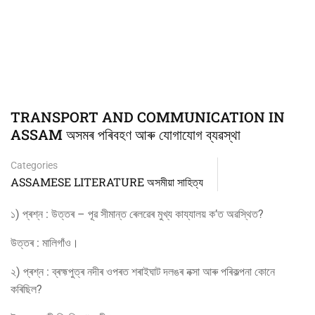
TRANSPORT AND COMMUNICATION IN
ASSAM অসমৰ পৰিবহণ আৰু যোগাযোগ ব্যৱস্থা
Categories
ASSAMESE LITERATURE অসমীয়া সাহিত্য
১) প্ৰশ্ন : উত্তৰ – পূৱ সীমান্ত ৰেলৱেৰ মুখ্য কায্যালয় ক’ত অৱস্থিত?
উত্তৰ : মালিগাঁও।
২) প্ৰশ্ন : ব্ৰহ্মপুত্ৰ নদীৰ ওপৰত শৰাইঘাট দলঙৰ নক্সা আৰু পৰিকল্পনা কোনে
কৰিছিল?