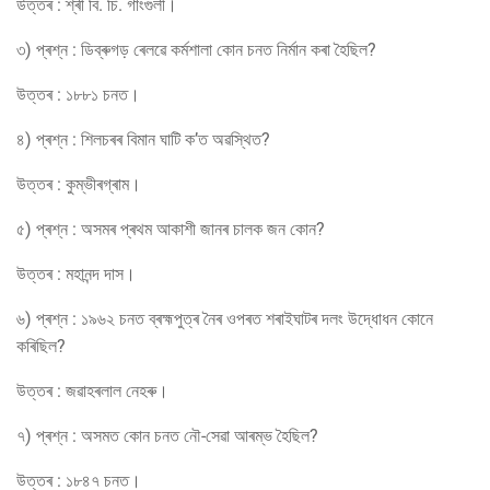
উত্তৰ : শ্ৰী বি. চি. গাংগুলী।
৩) প্ৰশ্ন : ডিব্ৰুগড় ৰেলৱে কৰ্মশালা কোন চনত নিৰ্মান কৰা হৈছিল?
উত্তৰ : ১৮৮১ চনত।
৪) প্ৰশ্ন : শিলচৰৰ বিমান ঘাটি ক’ত অৱস্থিত?
উত্তৰ : কুম্ভীৰগ্ৰাম।
৫) প্ৰশ্ন : অসমৰ প্ৰথম আকাশী জানৰ চালক জন কোন?
উত্তৰ : মহানন্দ দাস।
৬) প্ৰশ্ন : ১৯৬২ চনত ব্ৰহ্মপুত্ৰ নৈৰ ওপৰত শৰাইঘাটৰ দলং উদ্ধোধন কোনে
কৰিছিল?
উত্তৰ : জৱাহৰলাল নেহৰু।
৭) প্ৰশ্ন : অসমত কোন চনত নৌ-সেৱা আৰম্ভ হৈছিল?
উত্তৰ : ১৮৪৭ চনত।