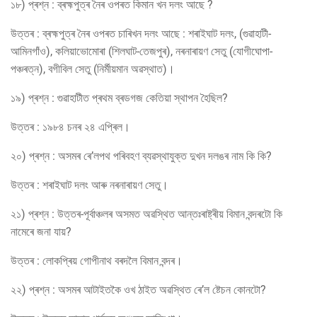
১৮) প্ৰশ্ন : ব্ৰহ্মপুত্ৰ নৈৰ ওপৰত কিমান খন দলং আছে ?
উত্তৰ : ব্ৰহ্মপুত্ৰ নৈৰ ওপৰত চাৰিখন দলং আছে : শৰাইঘাট দলং, (গুৱাহাটী-
আমিনগাঁও), কলিয়াভোমোৰা (শিলঘাট-তেজপুৰ), নৰনাৰায়ণ সেতু (যোগীঘোপা-
পঞ্চৰত্ন), বগীবিল সেতু (নিৰ্মীয়মান অৱস্থাত)।
১৯) প্ৰশ্ন : গুৱাহাটীত প্ৰথম ব্ৰডগজ কেতিয়া স্থাপন হৈছিল?
উত্তৰ : ১৯৮৪ চনৰ ২৪ এপ্ৰিল।
২০) প্ৰশ্ন : অসমৰ ৰে’লপথ পৰিবহণ ব্যৱস্থাযুক্ত দুখন দলঙৰ নাম কি কি?
উত্তৰ : শৰাইঘাট দলং আৰু নৰনাৰায়ণ সেতু।
২১) প্ৰশ্ন : উত্তৰ-পূৰ্বাঞ্চলৰ অসমত অৱস্থিত আন্তঃৰাষ্ট্ৰীয় বিমান বন্দৰটো কি
নামেৰে জনা যায়?
উত্তৰ : লোকপ্ৰিয় গোপীনাথ বৰদলৈ বিমান বন্দৰ।
২২) প্ৰশ্ন : অসমৰ আটাইতকৈ ওখ ঠাইত অৱস্থিত ৰে’ল ষ্টেচন কোনটো?