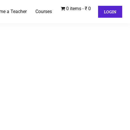
0 items
₹ 0
me a Teacher
Courses
LOGIN