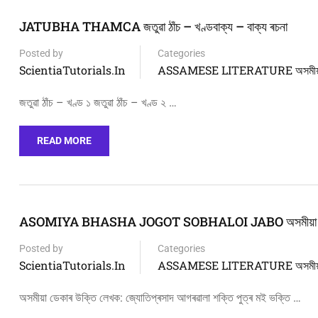
JATUBHA THAMCA জতুৱা ঠাঁচ – খণ্ডবাক্য – বাক্য ৰচনা
Posted by
Categories
ScientiaTutorials.in
ASSAMESE LITERATURE অসমীয়া 
জতুৱা ঠাঁচ – খণ্ড ১ জতুৱা ঠাঁচ – খণ্ড ২ …
READ MORE
ASOMIYA BHASHA JOGOT SOBHALOI JABO অসমীয়া ডেকাৰ উক
Posted by
Categories
ScientiaTutorials.in
ASSAMESE LITERATURE অসমীয়া 
অসমীয়া ডেকাৰ উক্তি লেখক: জ্যোতিপ্ৰসাদ আগৰৱালা শক্তি পুত্ৰ মই ভক্তি …