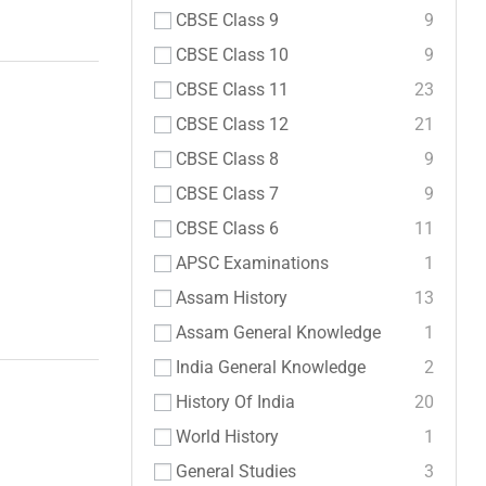
CBSE Class 9
9
CBSE Class 10
9
CBSE Class 11
23
CBSE Class 12
21
CBSE Class 8
9
CBSE Class 7
9
CBSE Class 6
11
APSC Examinations
1
Assam History
13
Assam General Knowledge
1
India General Knowledge
2
History Of India
20
World History
1
General Studies
3