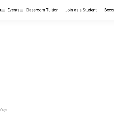
s
Events
Classroom Tuition
Join as a Student
Beco
হিত্য